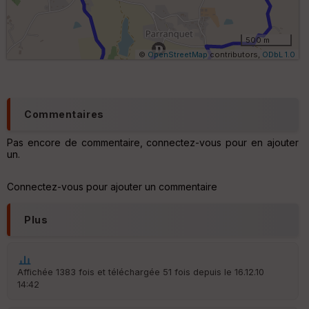
lo
m
ét
ri
500 m
q
©
OpenStreetMap
contributors,
ODbL 1.0
u
e
s
C
Commentaires
o
u
Pas encore de commentaire, connectez-vous pour en ajouter
v
un.
er
tu
re
Connectez-vous pour ajouter un commentaire
IG
N
Plus
Aff
ic
he
r
Affichée 1383 fois et téléchargée 51 fois depuis le 16.12.10
d
14:42
é
p