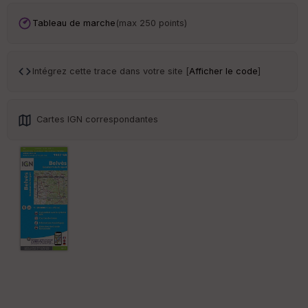
an
sp
Tableau de marche
(max 250 points)
ar
en
ce
Intégrez cette trace dans votre site [
Afficher le code
]
Po
int
illé
Cartes IGN correspondantes
s
S
e
n
s
St
re
et
Vi
e
w