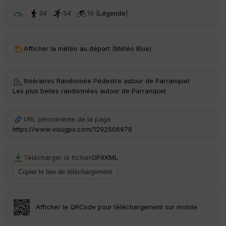
ar
t
34
54
19 [
Légende
]
ar
ri
v
Afficher la météo au départ (Météo Blue)
é
e
Itinéraires Randonnée Pédestre autour de
Parranquet
·
C
Les plus belles randonnées autour de Parranquet
ou
le
ur
URL permanente de la page
https://www.visugpx.com/1292506978
Télécharger le fichier
GPX
KML
Ep
ai
ss
eu
r
Afficher le QRCode pour téléchargement sur mobile
Tr