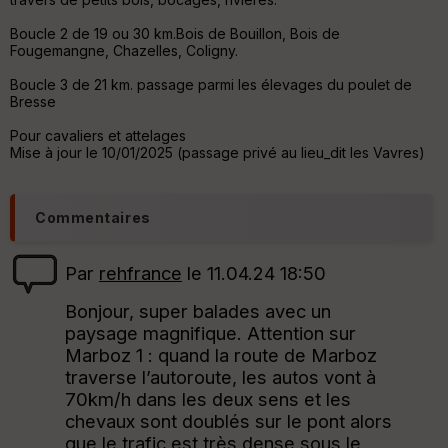
ss
eu
Boucle 2 de 19 ou 30 km.Bois de Bouillon, Bois de
r
Fougemangne, Chazelles, Coligny.
Boucle 3 de 21 km. passage parmi les élevages du poulet de
Tr
Bresse
an
sp
Pour cavaliers et attelages
ar
Mise à jour le 10/01/2025 (passage privé au lieu_dit les Vavres)
en
ce
Commentaires
Po
int
illé
Par
rehfrance
le 11.04.24 18:50
s
Bonjour, super balades avec un
paysage magnifique. Attention sur
S
Marboz 1 : quand la route de Marboz
e
n
traverse l’autoroute, les autos vont à
s
70km/h dans les deux sens et les
chevaux sont doublés sur le pont alors
que le trafic est très dense sous le
St