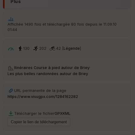
en
Plus
ce
Po
Affichée 1490 fois et téléchargée 80 fois depuis le 11.09.10
int
01:44
illé
s
130
202
42 [
Légende
]
S
e
n
Itinéraires Course à pied autour de
Briey
·
s
Les plus belles randonnées autour de Briey
St
re
URL permanente de la page
et
https://www.visugpx.com/1284162282
Vi
e
w
Télécharger le fichier
GPX
KML