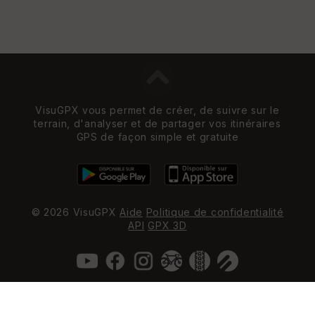
VisuGPX vous permet de créer, de suivre sur le
terrain, d'analyser et de partager vos itinéraires
GPS de façon simple et gratuite
© 2026 VisuGPX
Aide
Politique de confidentialité
API
GPX 3D