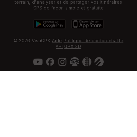
terrain, d'analyser et de partager vos itinéraires
GPS de façon simple et gratuite
© 2026 VisuGPX
Aide
Politique de confidentialité
API
GPX 3D