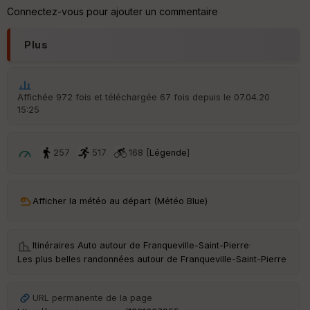
re
Connectez-vous pour ajouter un commentaire
IG
N
Plus
Aff
ic
he
r
Affichée 972 fois et téléchargée 67 fois depuis le 07.04.20
d
15:25
é
p
ar
t
257
517
168 [
Légende
]
ar
ri
v
Afficher la météo au départ (Météo Blue)
é
e
Itinéraires Auto autour de
Franqueville-Saint-Pierre
·
Fil
Les plus belles randonnées autour de Franqueville-Saint-Pierre
tr
e
P
URL permanente de la page
OI