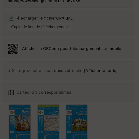
https://www.visugpx.com/1281367955
C
Télécharger le fichier
GPX
KML
ou
le
ur
Afficher le QRCode pour téléchargement sur mobile
Ep
ai
Intégrez cette trace dans votre site [
Afficher le code
]
ss
eu
r
Cartes IGN correspondantes
Tr
an
sp
ar
en
ce