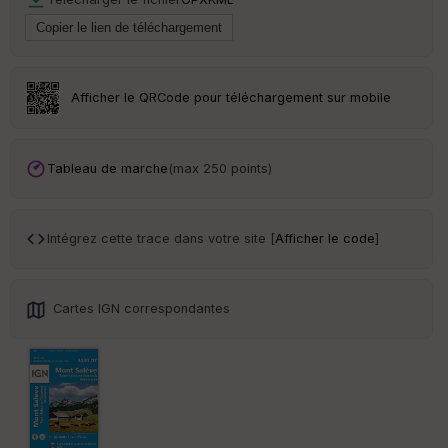
Ep
ai
ss
eu
r
Afficher le QRCode pour téléchargement sur mobile
Tr
an
sp
Tableau de marche
(max 250 points)
ar
en
ce
Intégrez cette trace dans votre site [
Afficher le code
]
Po
int
illé
Cartes IGN correspondantes
s
S
e
n
s