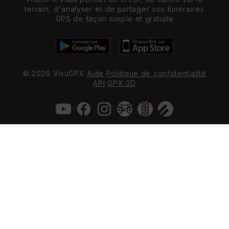
terrain, d'analyser et de partager vos itinéraires
GPS de façon simple et gratuite
© 2026 VisuGPX
Aide
Politique de confidentialité
API
GPX 3D