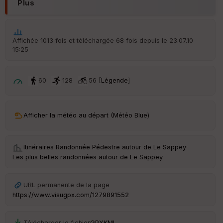
Plus
Aff
ic
he
r
Affichée 1013 fois et téléchargée 68 fois depuis le 23.07.10
d
15:25
é
p
ar
t
60
128
56 [
Légende
]
ar
ri
v
Afficher la météo au départ (Météo Blue)
é
e
Itinéraires Randonnée Pédestre autour de
Le Sappey
·
C
Les plus belles randonnées autour de Le Sappey
ou
le
ur
URL permanente de la page
https://www.visugpx.com/1279891552
Télécharger le fichier
GPX
KML