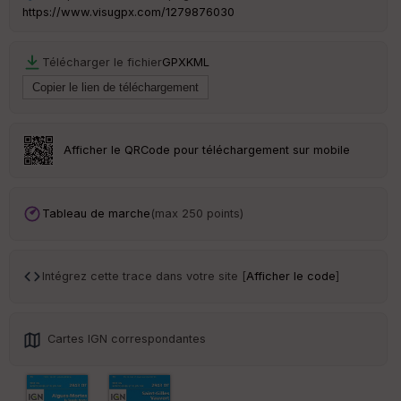
P
https://www.visugpx.com/1279876030
OI
Télécharger le fichier
GPX
KML
C
ou
le
ur
Afficher le QRCode pour téléchargement sur mobile
Ep
Tableau de marche
(max 250 points)
ai
ss
eu
r
Intégrez cette trace dans votre site [
Afficher le code
]
Tr
an
Cartes IGN correspondantes
sp
ar
en
ce