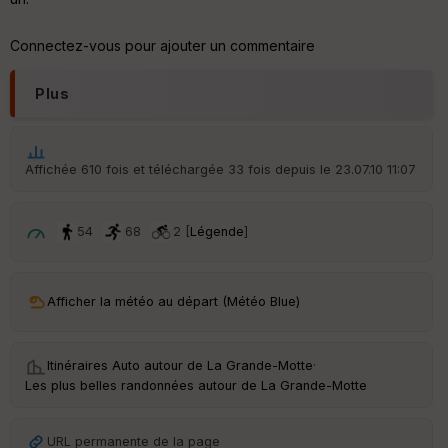
er
tu
re
Connectez-vous pour ajouter un commentaire
IG
N
Plus
Aff
ic
he
r
Affichée 610 fois et téléchargée 33 fois depuis le 23.07.10 11:07
d
é
p
ar
54
68
2 [
Légende
]
t
ar
Afficher la météo au départ (Météo Blue)
ri
v
é
e
Itinéraires Auto autour de
La Grande-Motte
·
Les plus belles randonnées autour de La Grande-Motte
Fil
tr
e
URL permanente de la page