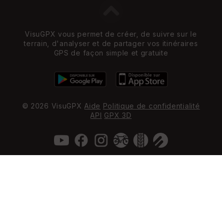
VisuGPX vous permet de créer, de suivre sur le
terrain, d'analyser et de partager vos itinéraires
GPS de façon simple et gratuite
© 2026 VisuGPX
Aide
Politique de confidentialité
API
GPX 3D