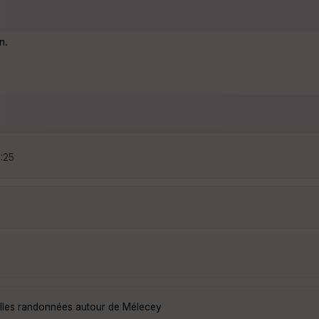
n.
5:25
elles randonnées autour de Mélecey