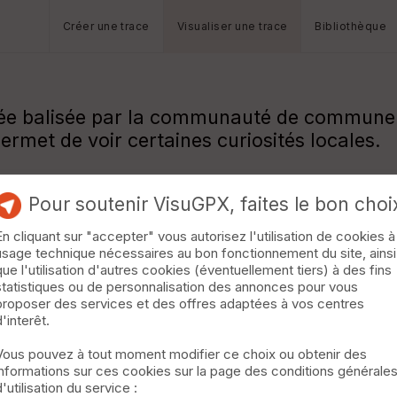
Créer une trace
Visualiser une trace
Bibliothèque
née balisée par la communauté de commune d
ermet de voir certaines curiosités locales.
Pour soutenir VisuGPX, faites le bon choi
En cliquant sur "accepter" vous autorisez l'utilisation de cookies à
usage technique nécessaires au bon fonctionnement du site, ainsi
que l'utilisation d'autres cookies (éventuellement tiers) à des fins
statistiques ou de personnalisation des annonces pour vous
proposer des services et des offres adaptées à vos centres
d'interêt.
Vous pouvez à tout moment modifier ce choix ou obtenir des
informations sur ces cookies sur la page des conditions générale
d'utilisation du service :