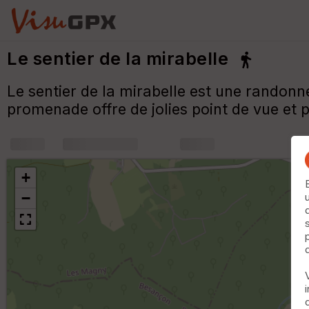
Le sentier de la mirabelle
Le sentier de la mirabelle est une randon
promenade offre de jolies point de vue et p
+
m
+
−