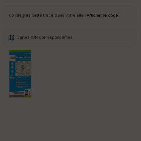
Tr
an
sp
Intégrez cette trace dans votre site [
Afficher le code
]
ar
en
ce
Cartes IGN correspondantes
Po
int
illé
s
S
e
n
s
St
re
et
Vi
e
w