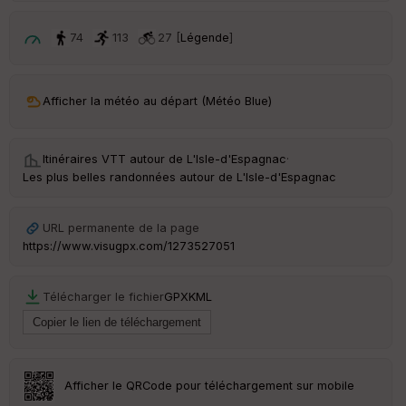
p
ar
t
74
113
27 [
Légende
]
ar
ri
v
Afficher la météo au départ (Météo Blue)
é
e
Itinéraires VTT autour de
L'Isle-d'Espagnac
·
C
Les plus belles randonnées autour de L'Isle-d'Espagnac
ou
le
ur
URL permanente de la page
https://www.visugpx.com/1273527051
Télécharger le fichier
GPX
KML
Ep
ai
ss
eu
r
Afficher le QRCode pour téléchargement sur mobile