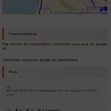
ét
ri
100 m
q
©
OpenStreetMap
contributors,
ODbL 1.0
u
e
s
C
Commentaires
o
u
Pas encore de commentaire, connectez-vous pour en ajouter
v
un.
er
tu
re
Connectez-vous pour ajouter un commentaire
IG
N
Plus
Aff
ic
he
r
Affichée 1631 fois et téléchargée 211 fois depuis le 03.04.10
d
17:52
é
p
ar
t
15
25
8 [
Légende
]