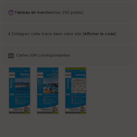
ai
ss
eu
Tableau de marche
(max 250 points)
r
Tr
Intégrez cette trace dans votre site [
Afficher le code
]
an
sp
ar
en
Cartes IGN correspondantes
ce
Po
int
illé
s
S
e
n
s