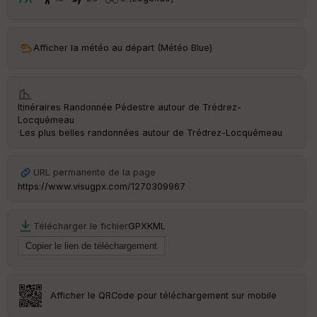
ar
ri
v
Afficher la météo au départ (Météo Blue)
é
e
Fil
Itinéraires Randonnée Pédestre autour de
Trédrez-
tr
Locquémeau
e
·
Les plus belles randonnées autour de Trédrez-Locquémeau
P
OI
URL permanente de la page
https://www.visugpx.com/1270309967
C
ou
le
Télécharger le fichier
GPX
KML
ur
Afficher le QRCode pour téléchargement sur mobile
Ep