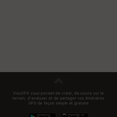
S
e
n
s
St
re
et
Vi
e
w
VisuGPX vous permet de créer, de suivre sur le
terrain, d'analyser et de partager vos itinéraires
GPS de façon simple et gratuite