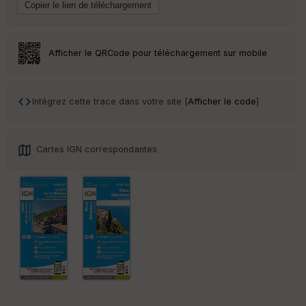
le
ur
Afficher le QRCode pour téléchargement sur mobile
Ep
ai
Intégrez cette trace dans votre site [
Afficher le code
]
ss
eu
r
Cartes IGN correspondantes
Tr
an
sp
ar
en
ce
Po
int
illé
s