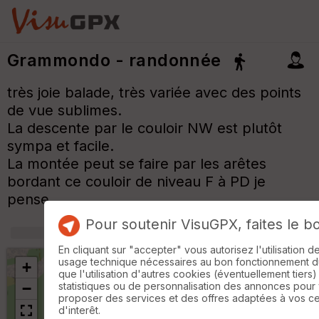
Grammondo - randonnée
très joie balade, très variée avec des points
de vue sublimes.
La descente par le couloir NW est plutôt
sympa et facile.
La montée peut se faire par les arêtes
bordant ce couloir de niveau F à PD je
pense.
Pour soutenir VisuGPX, faites le b
+
m
En cliquant sur "accepter" vous autorisez l'utilisation 
usage technique nécessaires au bon fonctionnement du 
+
que l'utilisation d'autres cookies (éventuellement tiers)
statistiques ou de personnalisation des annonces pour
−
proposer des services et des offres adaptées à vos c
d'interêt.