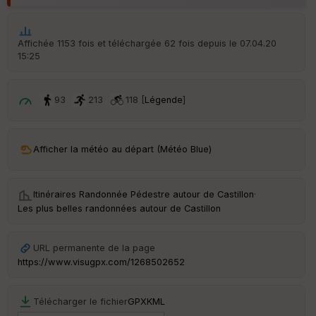
Aff
ic
he
r
Affichée 1153 fois et téléchargée 62 fois depuis le 07.04.20
d
15:25
é
p
ar
t
93
213
118 [
Légende
]
ar
ri
v
Afficher la météo au départ (Météo Blue)
é
e
Itinéraires Randonnée Pédestre autour de
Castillon
·
Fil
Les plus belles randonnées autour de Castillon
tr
e
P
URL permanente de la page
OI
https://www.visugpx.com/1268502652
C
Télécharger le fichier
GPX
KML
ou