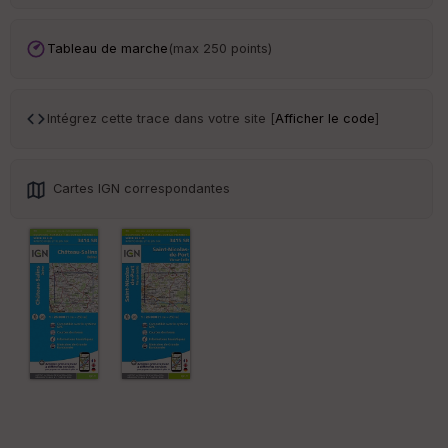
Ep
ai
Tableau de marche
(max 250 points)
ss
eu
r
Intégrez cette trace dans votre site [
Afficher le code
]
Tr
an
sp
Cartes IGN correspondantes
ar
en
ce
Po
int
illé
s
S
e
n
s