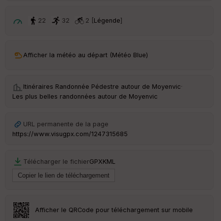
p
ar
t
22
32
2 [
Légende
]
ar
ri
v
Afficher la météo au départ (Météo Blue)
é
e
Itinéraires Randonnée Pédestre autour de
Moyenvic
·
Fil
Les plus belles randonnées autour de Moyenvic
tr
e
P
URL permanente de la page
OI
https://www.visugpx.com/1247315685
C
Télécharger le fichier
GPX
KML
ou
le
ur
Afficher le QRCode pour téléchargement sur mobile