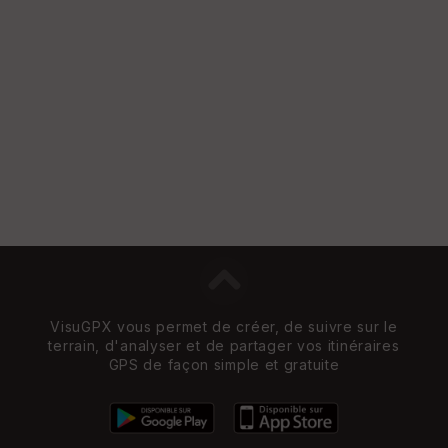
St
re
et
Vi
e
w
VisuGPX vous permet de créer, de suivre sur le
terrain, d'analyser et de partager vos itinéraires
GPS de façon simple et gratuite