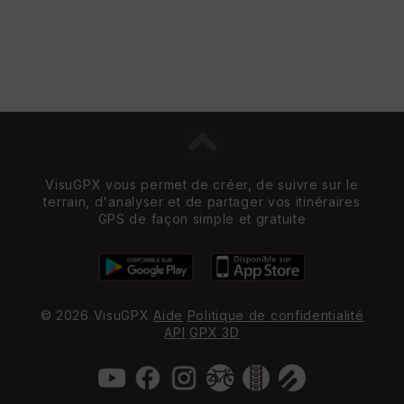
re
et
Vi
e
w
VisuGPX vous permet de créer, de suivre sur le
terrain, d'analyser et de partager vos itinéraires
GPS de façon simple et gratuite
© 2026 VisuGPX
Aide
Politique de confidentialité
API
GPX 3D