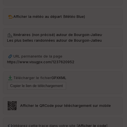
ar
ri
v
Afficher la météo au départ (Météo Blue)
é
e
Itinéraires (non précisé) autour de
Bourgoin-Jallieu
·
Fil
Les plus belles randonnées autour de Bourgoin-Jallieu
tr
e
P
URL permanente de la page
OI
https://www.visugpx.com/1237620952
C
Télécharger le fichier
GPX
KML
ou
le
ur
Afficher le QRCode pour téléchargement sur mobile
Ep
ai
Intégrez cette trace dans votre site [
Afficher le code
]