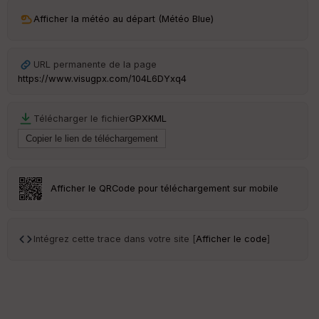
Afficher la météo au départ (Météo Blue)
Ep
URL permanente de la page
ai
https://www.visugpx.com/104L6DYxq4
ss
eu
r
Télécharger le fichier
GPX
KML
Tr
an
sp
ar
Afficher le QRCode pour téléchargement sur mobile
en
ce
Intégrez cette trace dans votre site [
Afficher le code
]
Po
int
illé
s
S