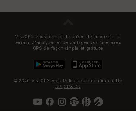
VisuGPX vous permet de créer, de suivre sur le
terrain, d'analyser et de partager vos itinéraires
GPS de façon simple et gratuite
© 2026 VisuGPX
Aide
Politique de confidentialité
API
GPX 3D