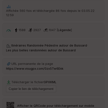
Po
Affichée 560 fois et téléchargée 86 fois depuis le 03.05.22
int
12:59
illé
s
1588
2927
1047 [
Légende
]
S
e
n
Itinéraires Randonnée Pédestre autour de
Buissard
·
s
Les plus belles randonnées autour de Buissard
St
re
URL permanente de la page
et
https://www.visugpx.com/0zx5Tw6Enk
Vi
e
w
Télécharger le fichier
GPX
KML
Afficher le QRCode pour téléchargement sur mobile