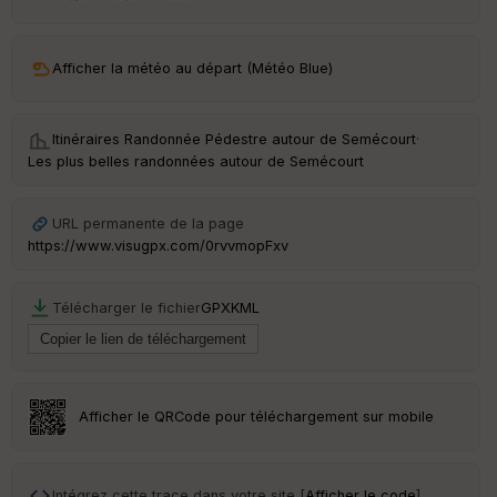
ar
ri
v
Afficher la météo au départ (Météo Blue)
é
e
Itinéraires Randonnée Pédestre autour de
Semécourt
·
C
Les plus belles randonnées autour de Semécourt
ou
le
ur
URL permanente de la page
https://www.visugpx.com/0rvvmopFxv
Télécharger le fichier
GPX
KML
Ep
ai
ss
eu
r
Afficher le QRCode pour téléchargement sur mobile
Tr
an
sp
Intégrez cette trace dans votre site [
Afficher le code
]