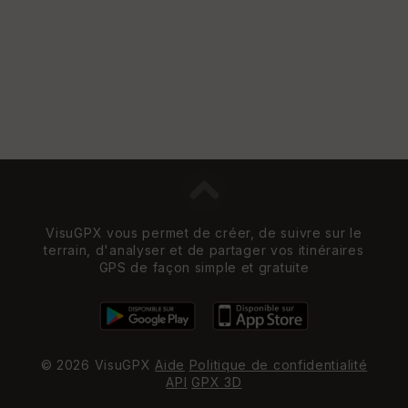
St
re
et
Vi
e
w
VisuGPX vous permet de créer, de suivre sur le
terrain, d'analyser et de partager vos itinéraires
GPS de façon simple et gratuite
© 2026 VisuGPX
Aide
Politique de confidentialité
API
GPX 3D