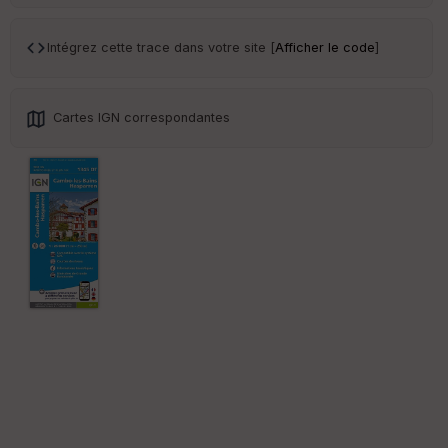
Ep
ai
Intégrez cette trace dans votre site [
Afficher le code
]
ss
eu
r
Cartes IGN correspondantes
Tr
an
sp
ar
en
ce
Po
int
illé
s
S
e
n
s