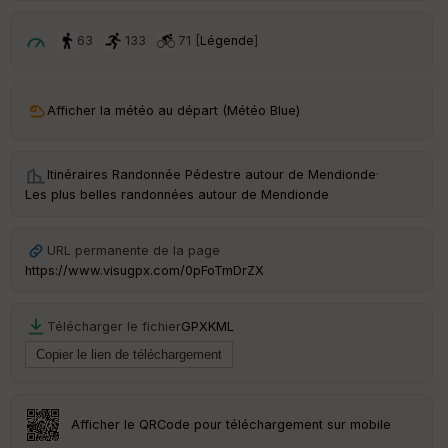
p
ar
t
63
133
71 [
Légende
]
ar
ri
v
Afficher la météo au départ (Météo Blue)
é
e
Itinéraires Randonnée Pédestre autour de
Mendionde
·
Fil
Les plus belles randonnées autour de Mendionde
tr
e
P
URL permanente de la page
OI
https://www.visugpx.com/0pFoTmDrZX
C
Télécharger le fichier
GPX
KML
ou
le
ur
Afficher le QRCode pour téléchargement sur mobile