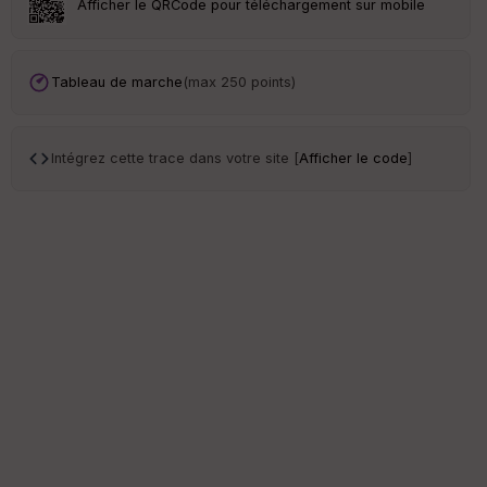
Afficher le QRCode pour téléchargement sur mobile
S
e
Tableau de marche
(max 250 points)
n
s
Intégrez cette trace dans votre site [
Afficher le code
]
St
re
et
Vi
e
w