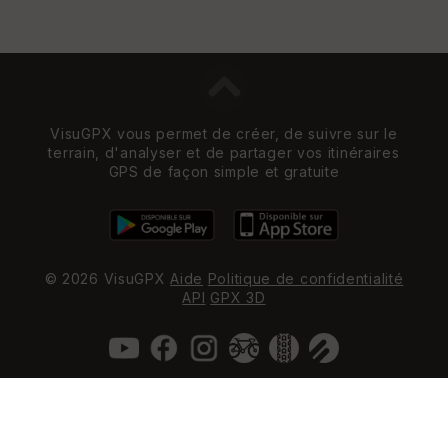
VisuGPX vous permet de créer, de suivre sur le
terrain, d'analyser et de partager vos itinéraires
GPS de façon simple et gratuite
© 2026 VisuGPX
Aide
Politique de confidentialité
API
GPX 3D