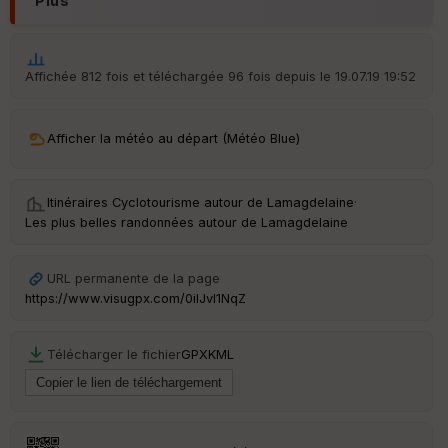
Plus
le
ur
Affichée 812 fois et téléchargée 96 fois depuis le 19.07.19 19:52
Ep
Afficher la météo au départ (Météo Blue)
ai
ss
eu
r
Itinéraires Cyclotourisme autour de
Lamagdelaine
·
Les plus belles randonnées autour de Lamagdelaine
Tr
an
URL permanente de la page
sp
https://www.visugpx.com/0ilJvI1NqZ
ar
en
ce
Télécharger le fichier
GPX
KML
Po
int
illé
s