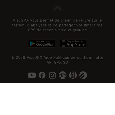
VisuGPX vous permet de créer, de suivre sur le
terrain, d'analyser et de partager vos itinéraires
GPS de façon simple et gratuite
© 2026 VisuGPX
Aide
Politique de confidentialité
API
GPX 3D