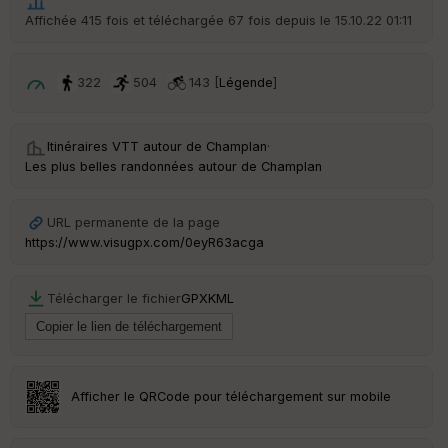
Po
Affichée 415 fois et téléchargée 67 fois depuis le 15.10.22 01:11
int
illé
s
322
504
143 [
Légende
]
S
e
Itinéraires VTT autour de
Champlan
·
n
Les plus belles randonnées autour de Champlan
s
URL permanente de la page
St
re
https://www.visugpx.com/0eyR63acga
et
Vi
e
Télécharger le fichier
GPX
KML
w
Afficher le QRCode pour téléchargement sur mobile