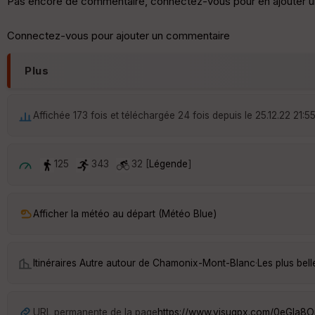
Pas encore de commentaire, connectez-vous pour en ajouter u
Connectez-vous pour ajouter un commentaire
Plus
Affichée 173 fois et téléchargée 24 fois depuis le 25.12.22 21:5
125
343
32 [
Légende
]
Afficher la météo au départ (Météo Blue)
Itinéraires Autre autour de
Chamonix-Mont-Blanc
·
Les plus be
URL permanente de la page
https://www.visugpx.com/0eGla8