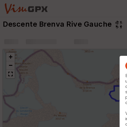
Descente Brenva Rive Gauche
+
m
+
−