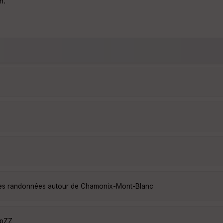
n.
5
lles randonnées autour de Chamonix-Mont-Blanc
OpZZ