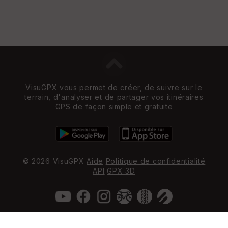
VisuGPX vous permet de créer, de suivre sur le
terrain, d'analyser et de partager vos itinéraires
GPS de façon simple et gratuite
© 2026 VisuGPX
Aide
Politique de confidentialité
API
GPX 3D