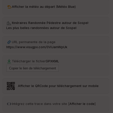
ri
v
Afficher la météo au départ (Météo Blue)
é
e
Itinéraires Randonnée Pédestre autour de
Sospel
·
C
Les plus belles randonnées autour de Sospel
ou
le
ur
URL permanente de la page
https://www.visugpx.com/0VlJamWpUk
Télécharger le fichier
GPX
KML
Ep
ai
ss
eu
r
Afficher le QRCode pour téléchargement sur mobile
Tr
an
sp
Intégrez cette trace dans votre site [
Afficher le code
]
ar
en