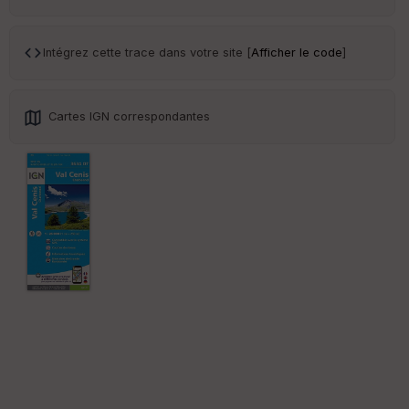
ar
en
ce
Intégrez cette trace dans votre site [
Afficher le code
]
Po
int
illé
Cartes IGN correspondantes
s
S
e
n
s
St
re
et
Vi
e
w