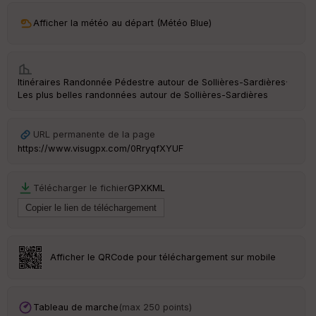
ar
Afficher la météo au départ (Météo Blue)
ri
v
é
e
Itinéraires Randonnée Pédestre autour de
Sollières-Sardières
·
C
Les plus belles randonnées autour de Sollières-Sardières
ou
le
ur
URL permanente de la page
https://www.visugpx.com/0RryqfXYUF
Télécharger le fichier
GPX
KML
Ep
ai
ss
eu
r
Afficher le QRCode pour téléchargement sur mobile
Tr
an
sp
Tableau de marche
(max 250 points)