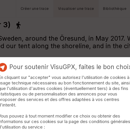
Créer une trace
Visualiser une trace
Bibliothèque
 3)
 Sweden, around the Öresund, in May 2017.
ed our tent along the shoreline, and in the 
Pour soutenir VisuGPX, faites le bon choi
En cliquant sur "accepter" vous autorisez l'utilisation de cookies à
usage technique nécessaires au bon fonctionnement du site, ainsi
que l'utilisation d'autres cookies (éventuellement tiers) à des fins
statistiques ou de personnalisation des annonces pour vous
roken to Lanskrona with a stop in Ven islan
proposer des services et des offres adaptées à vos centres
d'interêt.
Vous pouvez à tout moment modifier ce choix ou obtenir des
informations sur ces cookies sur la page des conditions générale
d'utilisation du service :
//youtu.be/o0WFKbPet3c[url].