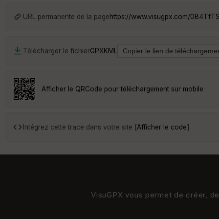
URL permanente de la page
https://www.visugpx.com/0B4Tf
Télécharger le fichier
GPX
KML
Afficher le QRCode pour téléchargement sur mobile
Intégrez cette trace dans votre site [
Afficher le code
]
VisuGPX vous permet de créer, de s