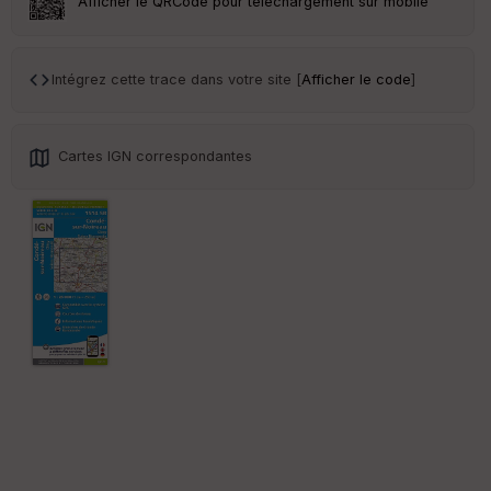
Afficher le QRCode pour téléchargement sur mobile
Tr
an
sp
Intégrez cette trace dans votre site [
Afficher le code
]
ar
en
ce
Cartes IGN correspondantes
Po
int
illé
s
S
e
n
s
St
re
et
Vi