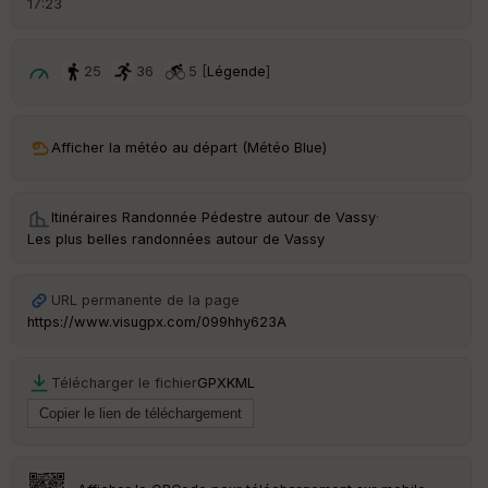
17:23
é
p
ar
t
25
36
5 [
Légende
]
ar
ri
v
Afficher la météo au départ (Météo Blue)
é
e
Itinéraires Randonnée Pédestre autour de
Vassy
·
C
Les plus belles randonnées autour de Vassy
ou
le
ur
URL permanente de la page
https://www.visugpx.com/099hhy623A
Télécharger le fichier
GPX
KML
Ep
ai
ss
eu
r