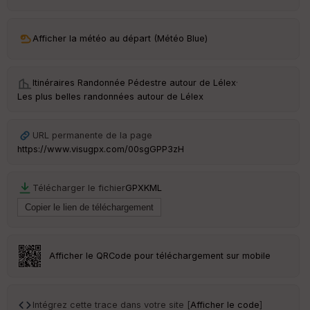
ar
ri
v
Afficher la météo au départ (Météo Blue)
é
e
Itinéraires Randonnée Pédestre autour de
Lélex
·
C
Les plus belles randonnées autour de Lélex
ou
le
ur
URL permanente de la page
https://www.visugpx.com/00sgGPP3zH
Télécharger le fichier
GPX
KML
Ep
ai
ss
eu
r
Afficher le QRCode pour téléchargement sur mobile
Tr
an
sp
Intégrez cette trace dans votre site [
Afficher le code
]