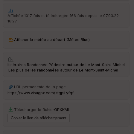
ur
Affichée 1017 fois et téléchargée 166 fois depuis le 07.03.22
16:27
Ep
ai
Afficher la météo au départ (Météo Blue)
ss
eu
r
Itinéraires Randonnée Pédestre autour de
Le Mont-Saint-Michel
Tr
·
Les plus belles randonnées autour de Le Mont-Saint-Michel
an
sp
ar
URL permanente de la page
en
https://www.visugpx.com/ztgpiLyfqf
ce
Télécharger le fichier
GPX
KML
Po
int
illé
s