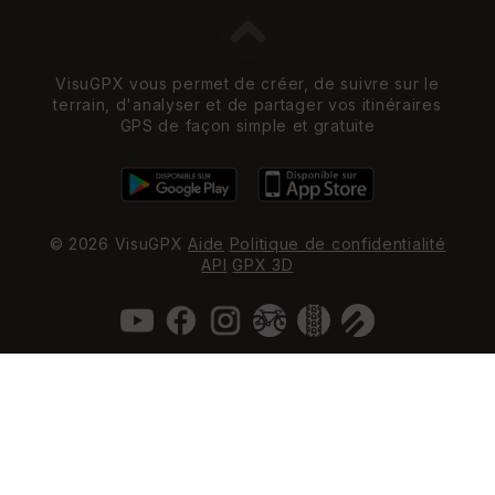
VisuGPX vous permet de créer, de suivre sur le
terrain, d'analyser et de partager vos itinéraires
GPS de façon simple et gratuite
© 2026 VisuGPX
Aide
Politique de confidentialité
API
GPX 3D