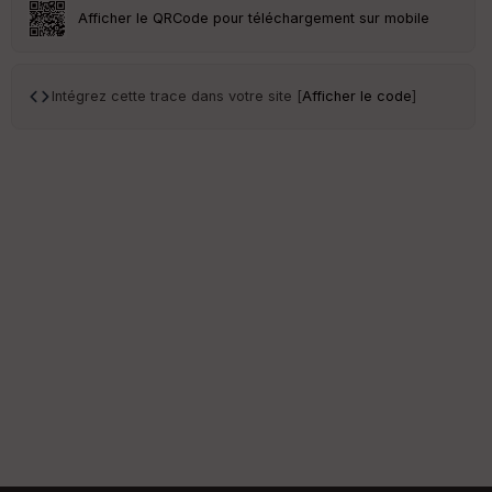
Afficher le QRCode pour téléchargement sur mobile
S
e
n
s
Intégrez cette trace dans votre site [
Afficher le code
]
St
re
et
Vi
e
w