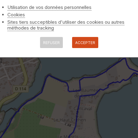
Utilisation de vos données personnelles
Cookies
Sites tiers succeptibles d'utiliser des cookies ou autres
méthodes de tracking
e Cancaval
REFUSER
ACCEPTER