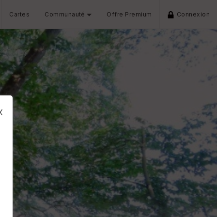
Cartes
Communauté
Offre Premium
Connexion
x
s