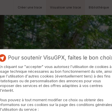
Créer une trace
Visualiser une trace
Bibliothèque
Pour soutenir VisuGPX, faites le bon choi
En cliquant sur "accepter" vous autorisez l'utilisation de cookies à
usage technique nécessaires au bon fonctionnement du site, ainsi
que l'utilisation d'autres cookies (éventuellement tiers) à des fins
statistiques ou de personnalisation des annonces pour vous
proposer des services et des offres adaptées à vos centres
d'interêt.
Vous pouvez à tout moment modifier ce choix ou obtenir des
informations sur ces cookies sur la page des conditions générale
d'utilisation du service :