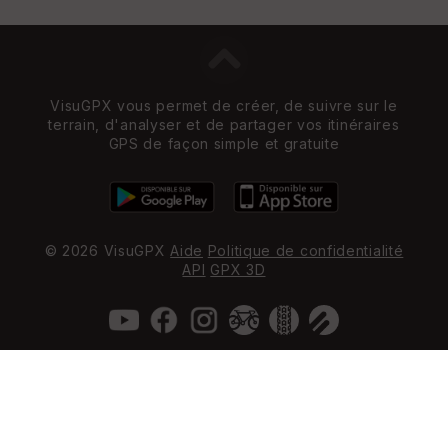
VisuGPX vous permet de créer, de suivre sur le
terrain, d'analyser et de partager vos itinéraires
GPS de façon simple et gratuite
© 2026 VisuGPX
Aide
Politique de confidentialité
API
GPX 3D