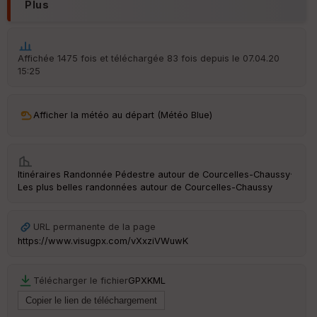
ou
Plus
le
ur
Affichée 1475 fois et téléchargée 83 fois depuis le 07.04.20
15:25
Ep
ai
Afficher la météo au départ (Météo Blue)
ss
eu
r
Itinéraires Randonnée Pédestre autour de
Courcelles-Chaussy
·
Tr
Les plus belles randonnées autour de Courcelles-Chaussy
an
sp
ar
URL permanente de la page
en
https://www.visugpx.com/vXxziVWuwK
ce
Télécharger le fichier
GPX
KML
Po
int
illé