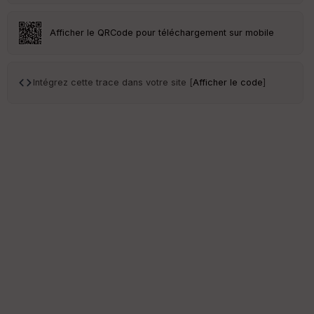
s
Afficher le QRCode pour téléchargement sur mobile
S
e
n
s
Intégrez cette trace dans votre site [
Afficher le code
]
St
re
et
Vi
e
w