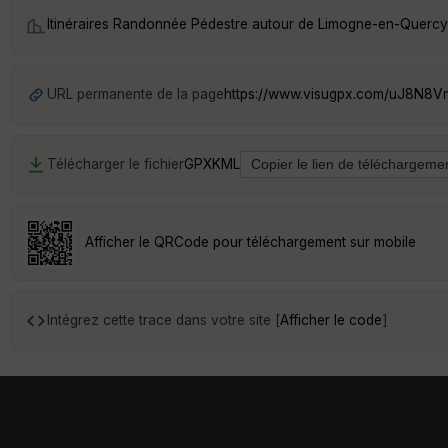
Itinéraires Randonnée Pédestre autour de
Limogne-en-Quercy
URL permanente de la page
https://www.visugpx.com/uJ8N8V
Télécharger le fichier
GPX
KML
Afficher le QRCode pour téléchargement sur mobile
Intégrez cette trace dans votre site [
Afficher le code
]