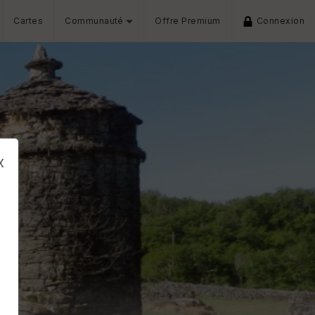
Cartes
Communauté
Offre Premium
Connexion
x
s