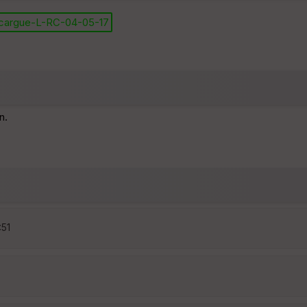
cargue-L-RC-04-05-17
n.
:51