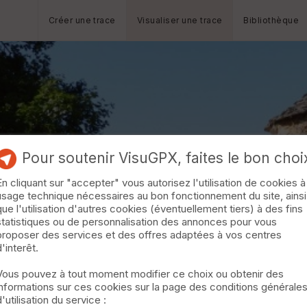
Créer une trace
Visualiser une trace
Bibliothèque
Pour soutenir VisuGPX, faites le bon choi
En cliquant sur "accepter" vous autorisez l'utilisation de cookies à
usage technique nécessaires au bon fonctionnement du site, ainsi
que l'utilisation d'autres cookies (éventuellement tiers) à des fins
statistiques ou de personnalisation des annonces pour vous
proposer des services et des offres adaptées à vos centres
d'interêt.
Vous pouvez à tout moment modifier ce choix ou obtenir des
informations sur ces cookies sur la page des conditions générale
d'utilisation du service :