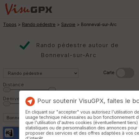
Topos
>
Rando pédestre
>
Savoie
> Bonneval-sur-Arc
Rando pédestre autour de
Bonneval-sur-Arc
Carte
Distance
Denivelé
Pour soutenir VisuGPX, faites le b
En cliquant sur "accepter" vous autorisez l'utilisation 
usage technique nécessaires au bon fonctionnement du 
que l'utilisation d'autres cookies (éventuellement tiers)
statistiques ou de personnalisation des annonces pour
proposer des services et des offres adaptées à vos c
d'interêt.