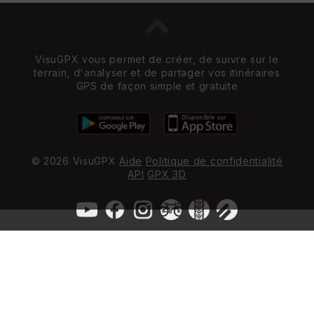
VisuGPX vous permet de créer, de suivre sur le
terrain, d'analyser et de partager vos itinéraires
GPS de façon simple et gratuite
© 2026 VisuGPX
Aide
Politique de confidentialité
API
GPX 3D