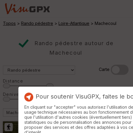
Topos
>
Rando pédestre
>
Loire-Atlantique
> Machecoul
Rando pédestre autour de
Machecoul
Carte
Distance
Denivelé
Pour soutenir VisuGPX, faites le b
En cliquant sur "accepter" vous autorisez l'utilisation 
usage technique nécessaires au bon fonctionnement du 
que l'utilisation d'autres cookies (éventuellement tiers)
statistiques ou de personnalisation des annonces pour
proposer des services et des offres adaptées à vos c
d'interêt.