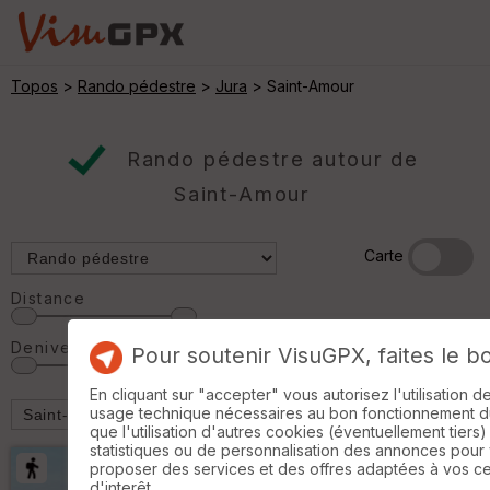
Topos
>
Rando pédestre
>
Jura
> Saint-Amour
Rando pédestre autour de
Saint-Amour
Carte
Distance
Denivelé
Pour soutenir VisuGPX, faites le b
En cliquant sur "accepter" vous autorisez l'utilisation 
usage technique nécessaires au bon fonctionnement du 
que l'utilisation d'autres cookies (éventuellement tiers)
statistiques ou de personnalisation des annonces pour
proposer des services et des offres adaptées à vos c
d'interêt.