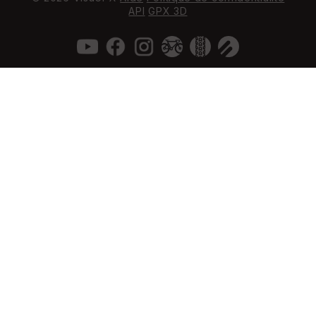
API
GPX 3D