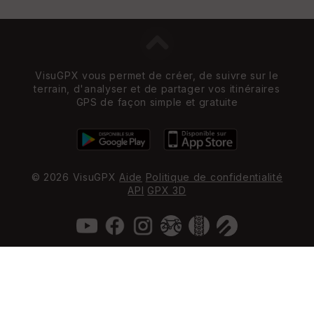
VisuGPX vous permet de créer, de suivre sur le
terrain, d'analyser et de partager vos itinéraires
GPS de façon simple et gratuite
© 2026 VisuGPX
Aide
Politique de confidentialité
API
GPX 3D