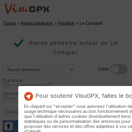
Topos
>
Rando pédestre
>
Finistère
> Le Conquet
Rando pédestre autour de Le
Conquet
Carte
Distance
Denivelé
Pour soutenir VisuGPX, faites le b
En cliquant sur "accepter" vous autorisez l'utilisation 
usage technique nécessaires au bon fonctionnement du 
que l'utilisation d'autres cookies (éventuellement tiers)
statistiques ou de personnalisation des annonces pour
proposer des services et des offres adaptées à vos c
d'interêt.