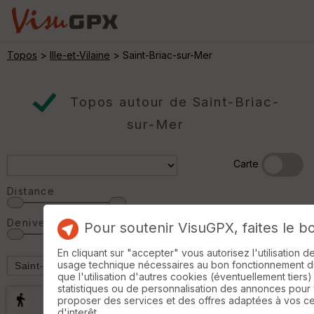
Topos
>
Ille-et-Vilaine
> Saint-Briac-sur-Mer
Topos autour de Saint-Briac-
sur-Mer
Carte
Distance
Denivelé
Pour soutenir VisuGPX, faites le b
En cliquant sur "accepter" vous autorisez l'utilisation 
usage technique nécessaires au bon fonctionnement du 
que l'utilisation d'autres cookies (éventuellement tiers)
statistiques ou de personnalisation des annonces pour
proposer des services et des offres adaptées à vos c
d'interêt.