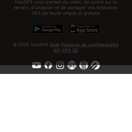
VisuGPX vous permet de créer, de suivre sur le
terrain, d'analyser et de partager vos itinéraires
GPS de façon simple et gratuite
© 2026 VisuGPX
Aide
Politique de confidentialité
API
GPX 3D