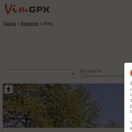
Topos
>
Essonne
> Évry
Distance