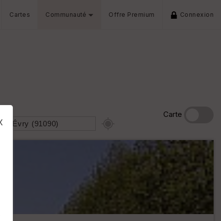
Cartes
Communauté
Offre Premium
Connexion
Carte
x
s