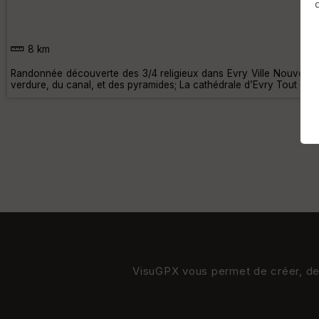
8 km
Randonnée découverte des 3/4 religieux dans Evry Ville Nouvelle, 
verdure, du canal, et des pyramides; La cathédrale d’Evry Tout c
VisuGPX vous permet de créer, de s