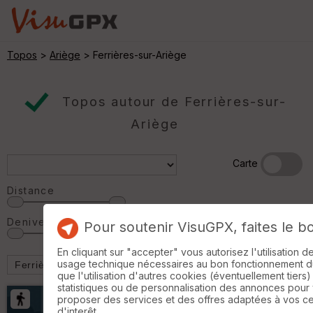
Topos
>
Ariège
> Ferrières-sur-Ariège
Topos autour de Ferrières-sur-
Ariège
Carte
Distance
Denivelé
Pour soutenir VisuGPX, faites le b
En cliquant sur "accepter" vous autorisez l'utilisation 
usage technique nécessaires au bon fonctionnement du 
que l'utilisation d'autres cookies (éventuellement tiers)
statistiques ou de personnalisation des annonces pour
proposer des services et des offres adaptées à vos c
d'interêt.