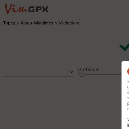
Topos
>
Alpes-Maritimes
> Valdeblore
Distance