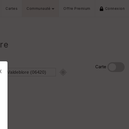
Cartes
Communauté
Offre Premium
Connexion
re
Carte
x
s