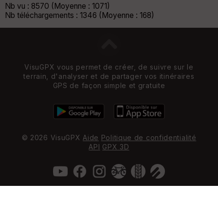
Nb vu : 8570 (Moyenne : 1071)
Nb téléchargements : 1346 (Moyenne : 168)
VisuGPX vous permet de créer, de suivre sur le
terrain, d'analyser et de partager vos itinéraires
GPS de façon simple et gratuite
© 2026 VisuGPX
Aide
Politique de confidentialité
API
GPX 3D