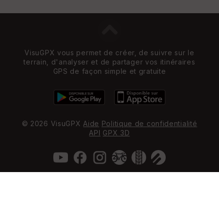
VisuGPX vous permet de créer, de suivre sur le
terrain, d'analyser et de partager vos itinéraires
GPS de façon simple et gratuite
© 2026 VisuGPX
Aide
Politique de confidentialité
API
GPX 3D