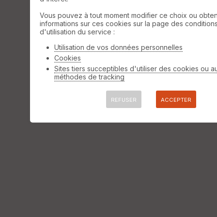
Trier
Vous pouvez à tout moment modifier ce choix ou obten
informations sur ces cookies sur la page des condition
Afficher la carto
dossier et sous-dossiers
|
ce dossier
d'utilisation du service :
uniquement
⚠️ Selon le nombre de traces l'affichage peut-
Utilisation de vos données personnelles
être long
Cookies
Sites tiers succeptibles d'utiliser des cookies ou a
méthodes de tracking
REFUSER
ACCEPTER