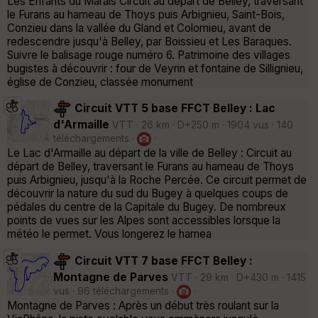
Les Enfants du Marais Circuit au départ de Belley, traversant
le Furans au hameau de Thoys puis Arbignieu, Saint-Bois,
Conzieu dans la vallée du Gland et Colomieu, avant de
redescendre jusqu'à Belley, par Boissieu et Les Baraques.
Suivre le balisage rouge numéro 6. Patrimoine des villages
bugistes à découvrir : four de Veyrin et fontaine de Sillignieu,
église de Conzieu, classée monument
Circuit VTT 5 base FFCT Belley : Lac
d'Armaille
VTT · 26 km · D+250 m · 1904 vus · 140
téléchargements ·
·
Le Lac d'Armaille au départ de la ville de Belley : Circuit au
départ de Belley, traversant le Furans au hameau de Thoys
puis Arbignieu, jusqu'à la Roche Percée. Ce circuit permet de
découvrir la nature du sud du Bugey à quelques coups de
pédales du centre de la Capitale du Bugey. De nombreux
points de vues sur les Alpes sont accessibles lorsque la
météo le permet. Vous longerez le hamea
Circuit VTT 7 base FFCT Belley :
Montagne de Parves
VTT · 29 km · D+430 m · 1415
vus · 96 téléchargements ·
·
Montagne de Parves : Après un début très roulant sur la