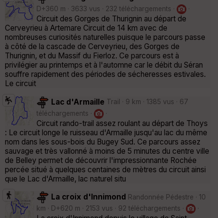
D+360 m · 3633 vus · 232 téléchargements ·
·
Circuit des Gorges de Thurignin au départ de
Cerveyrieu à Artemare Circuit de 14 km avec de
nombreuses curiosités naturelles puisque le parcours passe
à côté de la cascade de Cerveyrieu, des Gorges de
Thurignin, et du Massif du Fierloz. Ce parcours est à
privilégier au printemps et à l'automne car le débit du Séran
souffre rapidement des périodes de sécheresses estivales.
Le circuit
Lac d'Armaille
Trail · 9 km · 1385 vus · 67
téléchargements ·
·
Circuit rando-trail assez roulant au départ de Thoys
: Le circuit longe le ruisseau d'Armaille jusqu'au lac du même
nom dans les sous-bois du Bugey Sud. Ce parcours assez
sauvage et très vallonné à moins de 5 minutes du centre ville
de Belley permet de découvrir l'impressionnante Rochée
percée situé à quelques centaines de mètres du circuit ainsi
que le Lac d'Armaille, lac naturel situ
La croix d'Innimond
Randonnée Pédestre · 10
km · D+620 m · 2153 vus · 92 téléchargements ·
·