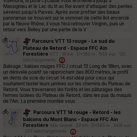
ViaRhôna, la piste cyclable vous emmènera jusqu'à
Massignieu et le Lac du lit au Roi avant d'attaquer des pentes
sévères jusqu'à Parves. Après avoir profiter des beaux
panoramas se trouvant sur le sommet de cette îlot encerclé
par le fleuve Rhône, il vous fera retrouver Virignin, puis un
retour vers Belley par une partie de la V
Parcours VTT 13 rouge - Le sud du
Plateau de Retord - Espace FFC Ain
Forestière
VTT · 19 km · D+380 m · 1553 vus · 120
téléchargements ·
·
Balisage : balises rouges FFC / circuit 13 Long de 18km, avec
un dénivelé positif se rapprochant des 800 mètres, le profil
en dents de scie du circuit 14 est idéal pour ceux qui
souhaitent tester leurs jambes sur les chemins du Plateau de
Retord. Vous traverserez les forêts et les pâturages des
fermes isolées du Plateau de Retord, dans les pas du maquis
de l'Ain. La première montée vous
Parcours VTT 14 rouge - Retord - les
balcons du Mont Blanc - Espace FFC Ain
Forestière
Vélo Gravel · 29 km · D+560 m · 3419 vus
· 337 téléchargements ·
·