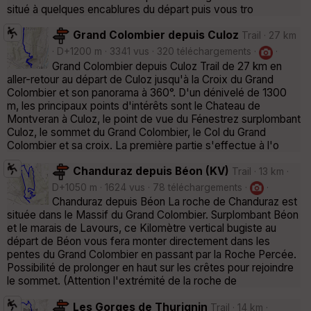
situé à quelques encablures du départ puis vous tro
Grand Colombier depuis Culoz
Trail · 27 km
· D+1200 m · 3341 vus · 320 téléchargements ·
·
Grand Colombier depuis Culoz Trail de 27 km en
aller-retour au départ de Culoz jusqu'à la Croix du Grand
Colombier et son panorama à 360°. D'un dénivelé de 1300
m, les principaux points d'intérêts sont le Chateau de
Montveran à Culoz, le point de vue du Fénestrez surplombant
Culoz, le sommet du Grand Colombier, le Col du Grand
Colombier et sa croix. La première partie s'effectue à l'o
Chanduraz depuis Béon (KV)
Trail · 13 km ·
D+1050 m · 1624 vus · 78 téléchargements ·
·
Chanduraz depuis Béon La roche de Chanduraz est
située dans le Massif du Grand Colombier. Surplombant Béon
et le marais de Lavours, ce Kilomètre vertical bugiste au
départ de Béon vous fera monter directement dans les
pentes du Grand Colombier en passant par la Roche Percée.
Possibilité de prolonger en haut sur les crêtes pour rejoindre
le sommet. (Attention l'extrémité de la roche de
Les Gorges de Thurignin
Trail · 14 km ·