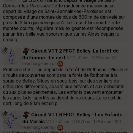
La croix d'Innimond depuis le village de Saint-
Germain-les-Paroisses Cette randonnée méconnue au
départ du village de Saint-Germain-les-Paroisses est
composée d'une montée de plus de 600 m de dénivelé sur
près de 3 km qui mène jusqu'à la Croix d'Innimond. Cette
montée courte, régulière mais exigeante est récompensée
par un très belle vue panoramique sur les Alpes depuis la
croix q
Circuit VTT 2 FFCT Belley. La forêt de
Rothonne : Le cerf
VTT · 9 km · 1389 vus · 81
téléchargements ·
·
Petit circuit VTT au départ de la forêt de Rothonne : Plusieurs
circuits découvertes sont dans la forêt de Rothonne à la
sortie de Belley. Situés en sous-bois, sur des sentiers de
difficultés différentes, adapté aux enfants et aux débutants
ou aux plus expérimentés. Les enfants peuvent emprunter
les agrès ludo-sportifs au début du parcours. Le circuit du
cerf, long de 9 km est un p
Circuit VTT 6 FFCT Belley - Les Enfants
du Marais
VTT · 41 km · D+370 m · 1784 vus · 190
téléchargements ·
·