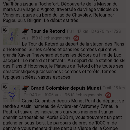
ViaRhôna jusqu'à Rochefort. Découverte de la Maison du
marais au village d'Aignoz, traversée du village viticole de
Vongnes, pause au bord du lac de Chavoley. Retour par
Pugieu puis Billignin. Le début est très
Tour de Retord
Trail · 17 km · D+370 m · 1728
vus · 159 téléchargements ·
·
Le Tour de Retord au départ de la station des Plans
d'Hotonnes. Sur les crêtes et dans les combes qui ont vu
grandir Xavier Thevenard et dans les décors du film de Luc
Jacquet "Le renard et l'enfant". Au départ de la station de ski
des Plans d'Hotonnes, le Plateau de Retord offre toutes ses
caractéristiques jurassiennes : combes et forêts, fermes
typiques isolées, vastes espaces
Grand Colombier depuis Munet
Trail · 16 km
· D+940 m · 1905 vus · 96 téléchargements ·
·
Grand Colombier depuis Munet Point de départ : se
rendre à Assin, hameau de Arvière-en-Valromey (Virieu le
Petit) et suivre les indications qui vous mèneront sur un
chemin carrossables. Après 600 m, vous trouverez un petit
parking en sous-bois. Le parcours de près de 1000 m de
dénivelé vous mènera d'une part à la Vierge de la Combe