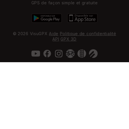
GPS de façon simple et gratuite
© 2026 VisuGPX
Aide
Politique de confidentialité
API
GPX 3D