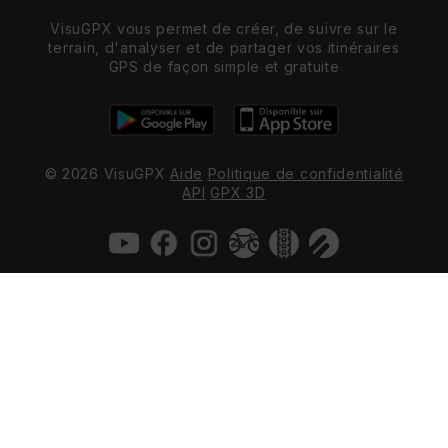
VisuGPX vous permet de créer, de suivre sur le
terrain, d'analyser et de partager vos itinéraires
GPS de façon simple et gratuite
© 2026 VisuGPX
Aide
Politique de confidentialité
API
GPX 3D