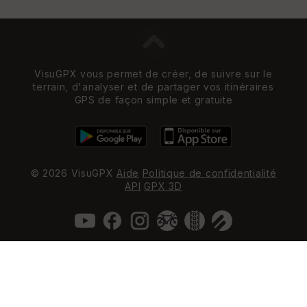
VisuGPX vous permet de créer, de suivre sur le
terrain, d'analyser et de partager vos itinéraires
GPS de façon simple et gratuite
© 2026 VisuGPX
Aide
Politique de confidentialité
API
GPX 3D