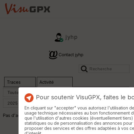
jyhp
Contact jyhp
Traces
Activité
Réf.
Comp.
Pour soutenir VisuGPX, faites le b
En cliquant sur "accepter" vous autorisez l'utilisation 
usage technique nécessaires au bon fonctionnement du 
Pas d'activité
que l'utilisation d'autres cookies (éventuellement tiers)
statistiques ou de personnalisation des annonces pour
proposer des services et des offres adaptées à vos c
d'interêt.