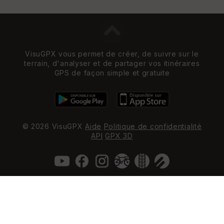
VisuGPX vous permet de créer, de suivre sur le
terrain, d'analyser et de partager vos itinéraires
GPS de façon simple et gratuite
© 2026 VisuGPX
Aide
Politique de confidentialité
API
GPX 3D