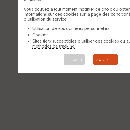
Vous pouvez à tout moment modifier ce choix ou obten
informations sur ces cookies sur la page des condition
d'utilisation du service :
Utilisation de vos données personnelles
Cookies
Sites tiers succeptibles d'utiliser des cookies ou a
méthodes de tracking
REFUSER
ACCEPTER