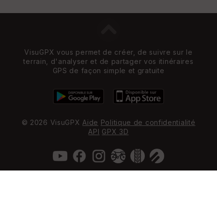
VisuGPX vous permet de créer, de suivre sur le
terrain, d'analyser et de partager vos itinéraires
GPS de façon simple et gratuite
© 2026 VisuGPX
Aide
Politique de confidentialité
API
GPX 3D