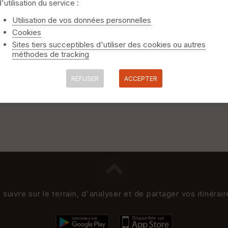
d'utilisation du service :
niquement
⚠️ Selon le nombre de traces l'affichage peut-être long
Utilisation de vos données personnelles
Cookies
Sites tiers succeptibles d'utiliser des cookies ou autres
méthodes de tracking
REFUSER
ACCEPTER
uivre sur le terrain, d'analyser et de partager vos itinérai