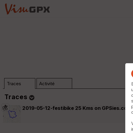
Traces
Activité
Traces
2019-05-12-festibike 25 Kms on GPSies.com
Dossier (n°0)
Trier