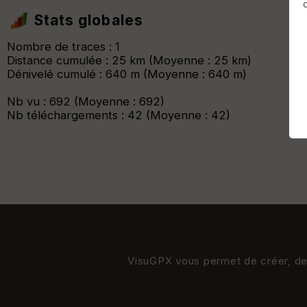
Afficher la carto
dossier et sous-dossiers
|
ce dossier u
Stats globales
Nombre de traces : 1
Distance cumulée : 25 km (Moyenne : 25 km)
Dénivelé cumulé : 640 m (Moyenne : 640 m)
Nb vu : 692 (Moyenne : 692)
Nb téléchargements : 42 (Moyenne : 42)
VisuGPX vous permet de créer, de s