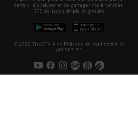
terrain, d'analyser et de partager vos itinéraires
GPS de façon simple et gratuite
© 2026 VisuGPX
Aide
Politique de confidentialité
API
GPX 3D