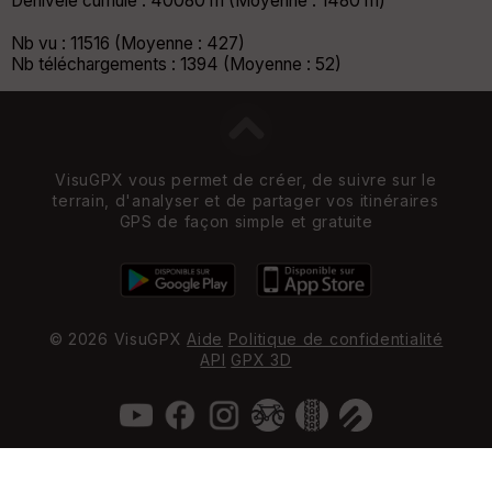
Dénivelé cumulé : 40080 m (Moyenne : 1480 m)
Nb vu : 11516 (Moyenne : 427)
Nb téléchargements : 1394 (Moyenne : 52)
VisuGPX vous permet de créer, de suivre sur le
terrain, d'analyser et de partager vos itinéraires
GPS de façon simple et gratuite
© 2026 VisuGPX
Aide
Politique de confidentialité
API
GPX 3D