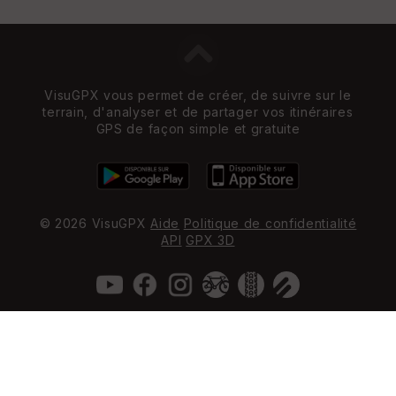
VisuGPX vous permet de créer, de suivre sur le
terrain, d'analyser et de partager vos itinéraires
GPS de façon simple et gratuite
© 2026 VisuGPX
Aide
Politique de confidentialité
API
GPX 3D