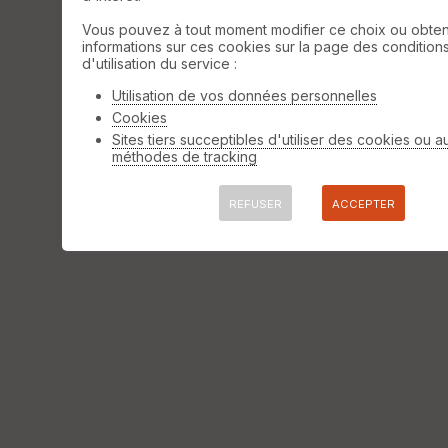
Afficher la carto
dossier et sous-dossiers
|
ce dossier
Vous pouvez à tout moment modifier ce choix ou obten
uniquement
⚠️ Selon le nombre de traces l'affichage peut-
informations sur ces cookies sur la page des condition
être long
d'utilisation du service :
Utilisation de vos données personnelles
Cookies
Sites tiers succeptibles d'utiliser des cookies ou a
méthodes de tracking
REFUSER
ACCEPTER