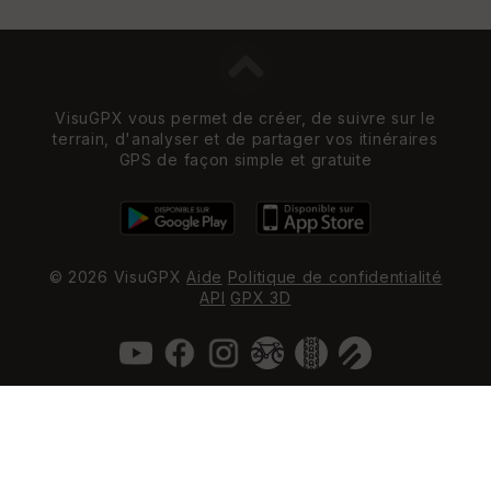
VisuGPX vous permet de créer, de suivre sur le
terrain, d'analyser et de partager vos itinéraires
GPS de façon simple et gratuite
© 2026 VisuGPX
Aide
Politique de confidentialité
API
GPX 3D