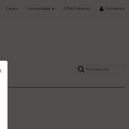
Cartes
Communauté
Offre Premium
Connexion
x
s