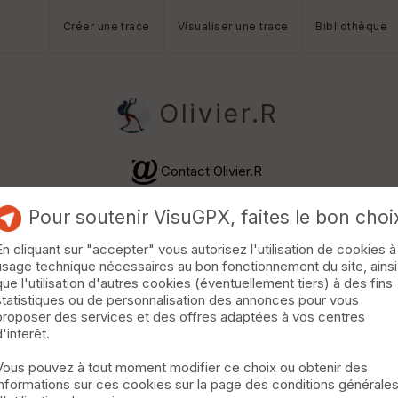
Créer une trace
Visualiser une trace
Bibliothèque
Olivier.R
Contact Olivier.R
Pour soutenir VisuGPX, faites le bon choi
En cliquant sur "accepter" vous autorisez l'utilisation de cookies à
usage technique nécessaires au bon fonctionnement du site, ainsi
que l'utilisation d'autres cookies (éventuellement tiers) à des fins
statistiques ou de personnalisation des annonces pour vous
proposer des services et des offres adaptées à vos centres
d'interêt.
Vous pouvez à tout moment modifier ce choix ou obtenir des
informations sur ces cookies sur la page des conditions générale